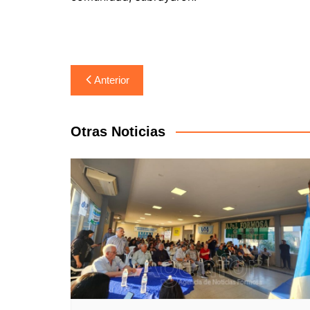
Navegación
Anterior
de
entradas
Otras Noticias