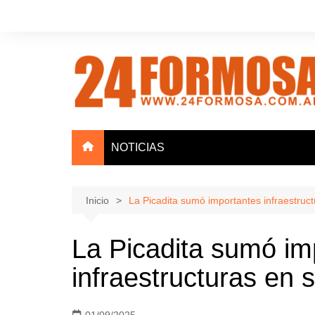
Saltar
al
contenido
NOTICIAS
Inicio
La Picadita sumó importantes infraestruc
La Picadita sumó im
infraestructuras en 
01/09/2025